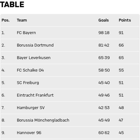
TABLE
Pos.
Team
Goals
Points
1.
FC Bayern
98:18
91
2.
Borussia Dortmund
81:42
66
3.
Bayer Leverkusen
65:39
65
4.
FC Schalke 04
58:50
55
5.
SC Freiburg
45:40
51
6.
Eintracht Frankfurt
49:46
51
7.
Hamburger SV
42:53
48
8.
Borussia Mönchengladbach
45:49
47
9.
Hannover 96
60:62
45