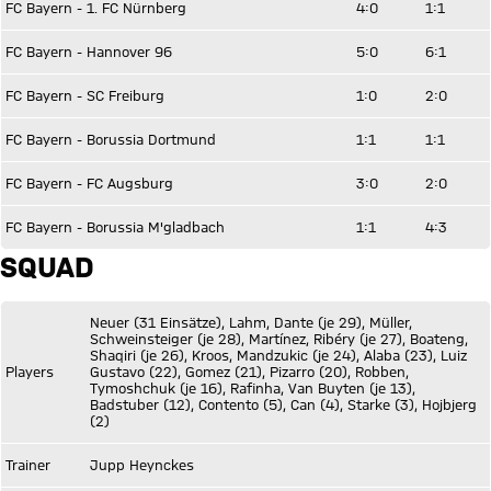
FC Bayern - 1. FC Nürnberg
4:0
1:1
FC Bayern - Hannover 96
5:0
6:1
FC Bayern - SC Freiburg
1:0
2:0
FC Bayern - Borussia Dortmund
1:1
1:1
FC Bayern - FC Augsburg
3:0
2:0
FC Bayern - Borussia M'gladbach
1:1
4:3
SQUAD
Neuer (31 Einsätze), Lahm, Dante (je 29), Müller,
Schweinsteiger (je 28), Martínez, Ribéry (je 27), Boateng,
Shaqiri (je 26), Kroos, Mandzukic (je 24), Alaba (23), Luiz
Players
Gustavo (22), Gomez (21), Pizarro (20), Robben,
Tymoshchuk (je 16), Rafinha, Van Buyten (je 13),
Badstuber (12), Contento (5), Can (4), Starke (3), Hojbjerg
(2)
Trainer
Jupp Heynckes