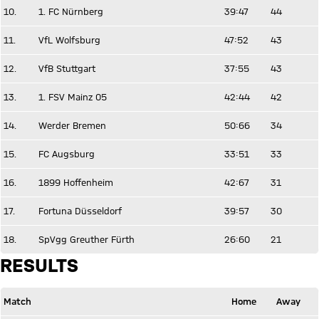
10.
1. FC Nürnberg
39:47
44
11.
VfL Wolfsburg
47:52
43
12.
VfB Stuttgart
37:55
43
13.
1. FSV Mainz 05
42:44
42
14.
Werder Bremen
50:66
34
15.
FC Augsburg
33:51
33
16.
1899 Hoffenheim
42:67
31
17.
Fortuna Düsseldorf
39:57
30
18.
SpVgg Greuther Fürth
26:60
21
RESULTS
Match
Home
Away