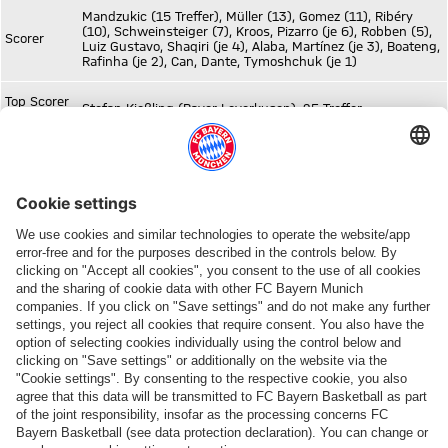
Mandzukic (15 Treffer), Müller (13), Gomez (11), Ribéry
(10), Schweinsteiger (7), Kroos, Pizarro (je 6), Robben (5),
Scorer
Luiz Gustavo, Shaqiri (je 4), Alaba, Martínez (je 3), Boateng,
Rafinha (je 2), Can, Dante, Tymoshchuk (je 1)
Top Scorer
Stefan Kießling (Bayer Leverkusen), 25 Treffer
2012/2013
Share this article
ALSO INTERESTING
ONLINE STORE
FC Bayern TV PLUS: Subscribe now!
Always stay right up to date.
The
FC
The
new
Bayern
official
adidas
TV
FC
Teamline
PLUS
Bayern
Shop now!
Subscribe now!
Download now
App
PARTNERS