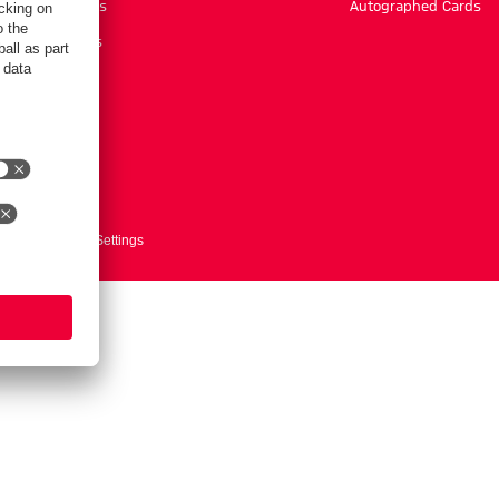
New Arrivals
Autographed Cards
Sale %
Accessoires
ts here
Cookie-Settings