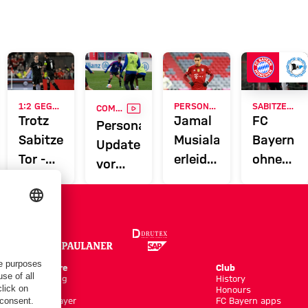
VIDEO
1:2 GEGEN WALES
PERSONAL-UPDATE
SABITZER, SARR UND NIANZOU VERLETZT
COMAN WIEDER IM KADER
Trotz
Jamal
FC
Personal-
Sabitzers
Musiala
Bayern
Update
Tor -
erleidet
ohne
vor
WM-
Mittelhandbruch
fünf
Frankfurt
Aus für
Profis
Österreich
gegen
Bielefeld
Online Store
Club
Kits/Training
History
Clothing
Honours
Shop by Player
FC Bayern apps