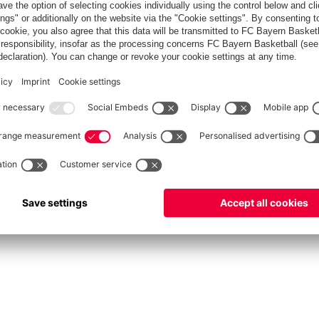
Ticket
fcbayern.com
Basketball
Allianz Arena
Media Center
©
FC Bayern München AG
–
2026
s and Conditions
Accessibility
Whistleblower System
FAQ
Contact
Terminate contrac