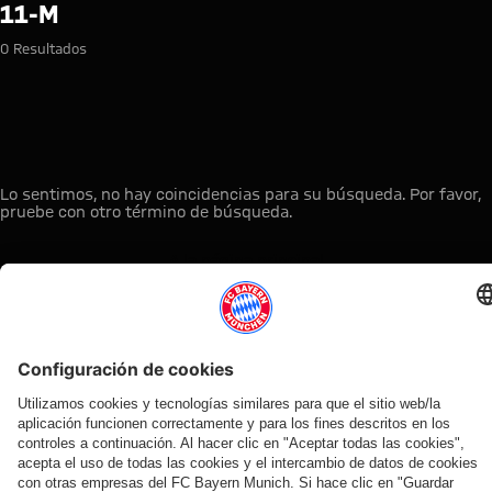
Búsqueda: 11-m
11-M
0 Resultados
Lo sentimos, no hay coincidencias para su búsqueda. Por favor,
pruebe con otro término de búsqueda.
A la página principal
ESTO LE PUEDE INTERESAR
TIENDA
OFERTA
AFICIÓN
MYFCBAYERN
ONLINE
VENTILADOR
Clubs
Descubre tu
¡Disponible
FC Bayern
de fans
espacio