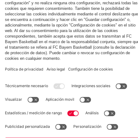
la nueva
Múnich
personal para
primera
Tarjetas de
fans
Colaborador
equipación
autógrafos
para la
2025/26!
Museum
Allianz Arena
Prensa
Baloncesto
©
FC Bayern München AG
–
2026
Aviso legal
Política de privacidad
Condiciones de uso
Accesibilidad
Sistema de denuncia
Contacto
Ajustes de cookies