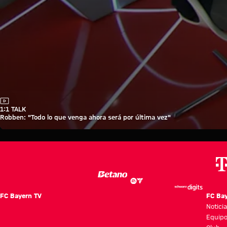
Vídeo
1:1 TALK
Robben: "Todo lo que venga ahora será por última vez"
FC Bayern TV
FC Ba
Notici
Equip