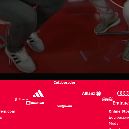
Colaborador
yern.com
Online Sto
as
Equipacion
o
Moda