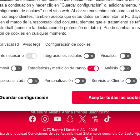
Colaborador
yern.com
Online Sto
as
Equipacion
o
Moda
Jugadores
Nuevo
Rebajas %
Museum
Allianz Arena
Prensa
Baloncesto
©
FC Bayern München AG
–
2026
tica de privacidad
Condiciones de uso
Accesibilidad
Sistema de denuncia
Contacto
Aju