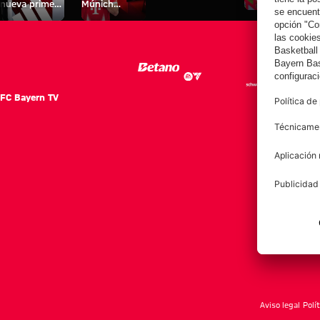
nueva primera
Múnich
personal para
equipación
Tarjetas de
fans
para la
autógrafos
2025/26!
FC Bayern TV
FC Ba
Notici
Equip
Club
Afición
Aviso legal
Polí