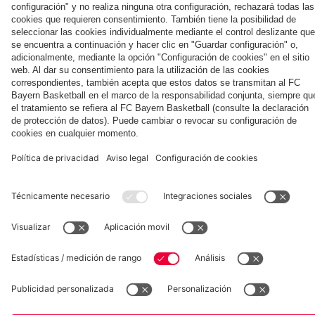
la nueva
Múnich
personal para
primera
Tarjetas de
fans
Colaborador
equipación
autógrafos
para la
2025/26!
Museum
Allianz Arena
Prensa
Baloncesto
©
FC Bayern München AG
–
2026
Aviso legal
Política de privacidad
Condiciones de uso
Accesibilidad
Sistema de denuncia
Contacto
Ajustes de cookies