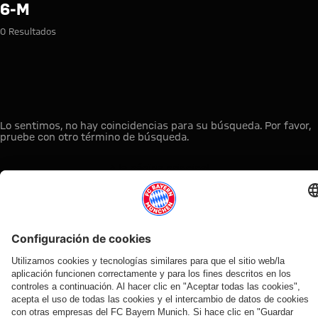
Búsqueda: 6-m
6-M
0 Resultados
Lo sentimos, no hay coincidencias para su búsqueda. Por favor,
pruebe con otro término de búsqueda.
A la página principal
ESTO LE PUEDE INTERESAR
TIENDA
OFERTA
AFICIÓN
MYFCBAYERN
ONLINE
VENTILADOR
Clubs
Descubre tu
¡Disponible
FC Bayern
de fans
espacio