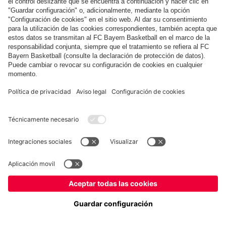
Museum
Allianz Arena
Prensa
Baloncesto
©
FC Bayern München AG
–
2026
Aviso legal
Política de privacidad
Condiciones de uso
Accesibilidad
Sistema de denuncia
Contacto
Ajustes de cookies