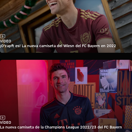
Vídeo
VÍDEO
¡O'zapft es! La nueva camiseta del Wiesn del FC Bayern en 2022
Vídeo
VÍDEO
La nueva camiseta de la Champions League 2022/23 del FC Bayern