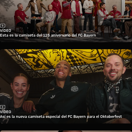
Vídeo
VÍDEO
Esta es la camiseta del 125 aniversario del FC Bayern
Vídeo
VÍDEO
Así es la nueva camiseta especial del FC Bayern para el Oktoberfest