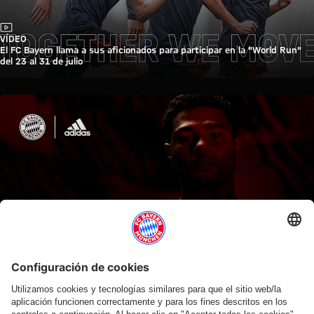
Vídeo
VÍDEO
El FC Bayern llama a sus aficionados para participar en la "World Run"
del 23 al 31 de julio
Vídeo
¡MOTIVACIÓN PARA LA FASE FINAL DE LA UCL!
Alaba, Gnabry y cía. están "preparados para la misión"