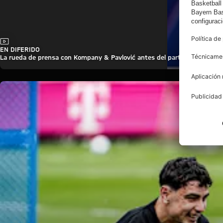
Vídeo
EN DIFERIDO
La rueda de prensa con Kompany & Pavlović antes del partido ante Union 