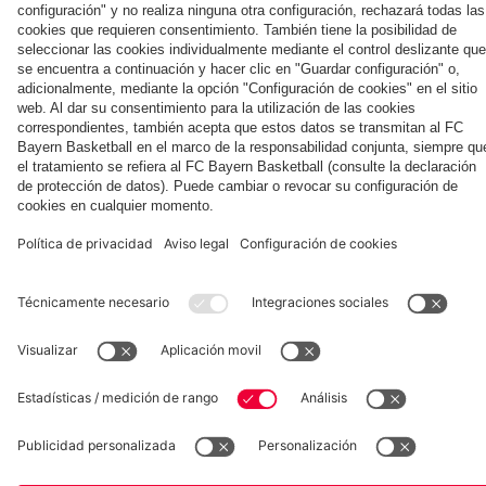
la nueva
Múnich
personal para
primera
Tarjetas de
fans
Colaborador
equipación
autógrafos
para la
2025/26!
Museum
Allianz Arena
Prensa
Baloncesto
©
FC Bayern München AG
–
2026
Aviso legal
Política de privacidad
Condiciones de uso
Accesibilidad
Sistema de denuncia
Contacto
Ajustes de cookies