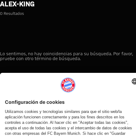
Búsqueda: alex-king
ALEX-KING
0 Resultados
Lo sentimos, no hay coincidencias para su búsqueda. Por favor,
pruebe con otro término de búsqueda.
A la página principal
ESTO LE PUEDE INTERESAR
TIENDA
OFERTA
AFICIÓN
MYFCBAYERN
ONLINE
VENTILADOR
Clubs
Descubre tu
¡Disponible
FC Bayern
de fans
espacio