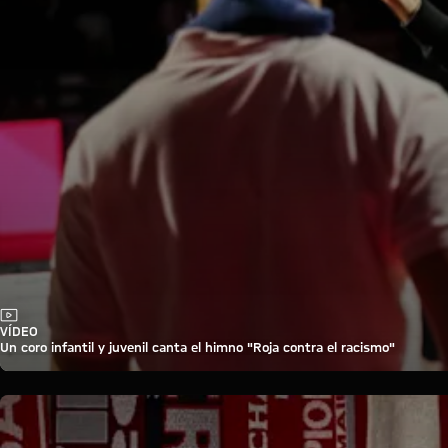
Vídeo
VÍDEO
Un coro infantil y juvenil canta el himno "Roja contra el racismo"