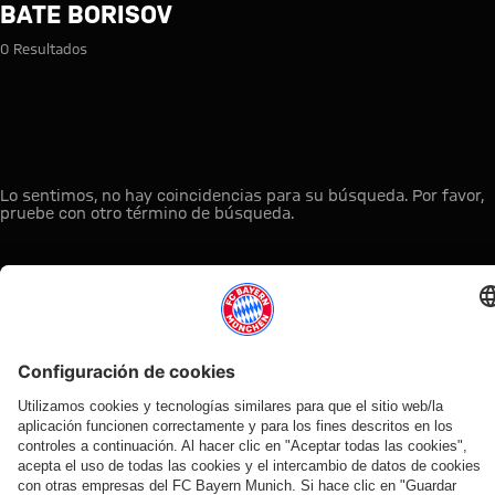
Búsqueda: Bate Borisov
BATE BORISOV
0 Resultados
Lo sentimos, no hay coincidencias para su búsqueda. Por favor,
pruebe con otro término de búsqueda.
A la página principal
ESTO LE PUEDE INTERESAR
TIENDA
OFERTA
AFICIÓN
MYFCBAYERN
ONLINE
VENTILADOR
Clubs
Descubre tu
¡Disponible
FC Bayern
de fans
espacio