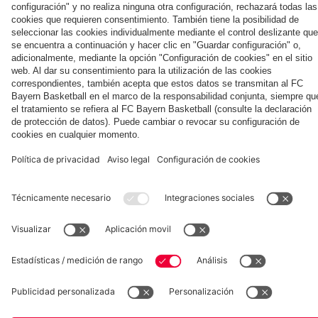
la nueva
Múnich
personal para
primera
Tarjetas de
fans
Colaborador
equipación
autógrafos
para la
2025/26!
Museum
Allianz Arena
Prensa
Baloncesto
©
FC Bayern München AG
–
2026
Aviso legal
Política de privacidad
Condiciones de uso
Accesibilidad
Sistema de denuncia
Contacto
Ajustes de cookies