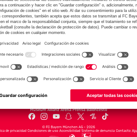
Colaborador
yern.com
Online Sto
as
Equipacion
o
Moda
Jugadores
Nuevo
Rebajas %
Museum
Allianz Arena
Prensa
Baloncesto
©
FC Bayern München AG
–
2026
tica de privacidad
Condiciones de uso
Accesibilidad
Sistema de denuncia
Contacto
Aju