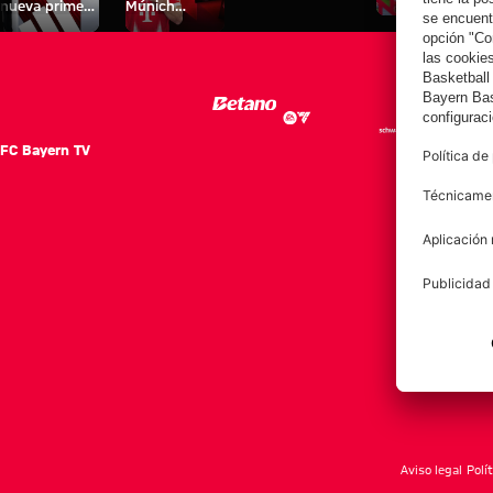
nueva primera
Múnich
personal para
equipación
Tarjetas de
fans
para la
autógrafos
2025/26!
FC Bayern TV
FC Ba
Notici
Equip
Club
Afición
Aviso legal
Polí