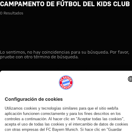
Búsqueda: Campamento de fútb
CAMPAMENTO DE FÚTBOL DEL KIDS CLUB
0 Resultados
Lo sentimos, no hay coincidencias para su búsqueda. Por favor,
pruebe con otro término de búsqueda.
A la página principal
ESTO LE PUEDE INTERESAR
TIENDA
OFERTA
AFICIÓN
MYFCBAYERN
ONLINE
VENTILADOR
Clubs
Descubre tu
¡Disponible
FC Bayern
de fans
espacio