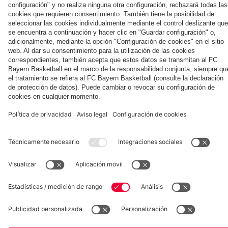
la nueva
Múnich
personal para
primera
Tarjetas de
fans
Colaborador
equipación
autógrafos
para la
2025/26!
Museum
Allianz Arena
Prensa
Baloncesto
©
FC Bayern München AG
–
2026
Aviso legal
Política de privacidad
Condiciones de uso
Accesibilidad
Sistema de denuncia
Contacto
Ajustes de cookies