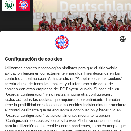
Vídeo
MÁS TROFEOS PARA LA COLECCIÓN
Las ocho últimas entregas de la "ensaladera"