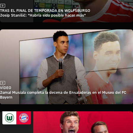
Vídeo
TRAS EL FINAL DE TEMPORADA EN WOLFSBURGO
Josip Stanišić: "Habría sido posible hacer más"
Vídeo
VÍDEO
Jamal Musiala completa la decena de Ensaladeras en el Museo del FC
Bayern