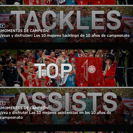
Vídeo
¡MOMENTOS DE CAMPEÓN!
¡Vean y disfruten! Los 10 mejores tacklings de 10 años de campeonato
Vídeo
¡MOMENTOS DE CAMPEÓN!
¡Vea y disfrute! Las 10 mejores asistencias en los 10 años de
campeonato