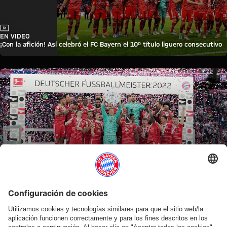
Vídeo
EN VIDEO
¡Con la afición! Así celebró el FC Bayern el 10º título liguero consecutivo
Vídeo
¡UNA Y OTRA VEZ!
¡Diez años consecutivos! La entrega del trofeo de la Bundesliga, en vídeo