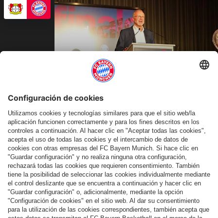
Vídeo
#20IN2020
Vídeo: El banquete y la celebración de la Copa DFB