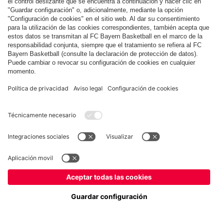
Museum
Allianz Arena
Prensa
Baloncesto
©
FC Bayern München AG
–
2026
Aviso legal
Política de privacidad
Condiciones de uso
Accesibilidad
Sistema de denuncia
Contacto
Ajustes de cookies