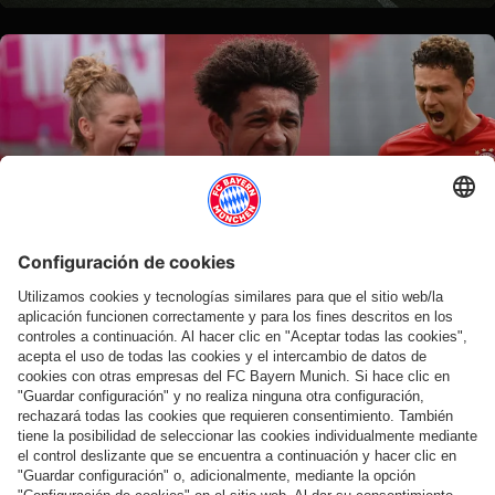
Vídeo
TODOS LOS GOLES, EN VÍDEO
Los diez goles del fin de semana de los tres equipos del FC Bayern