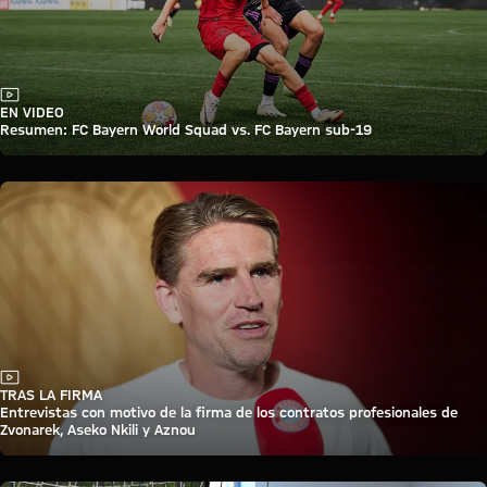
Vídeo
EN VIDEO
Resumen: FC Bayern World Squad vs. FC Bayern sub-19
Vídeo
TRAS LA FIRMA
Entrevistas con motivo de la firma de los contratos profesionales de
Zvonarek, Aseko Nkili y Aznou