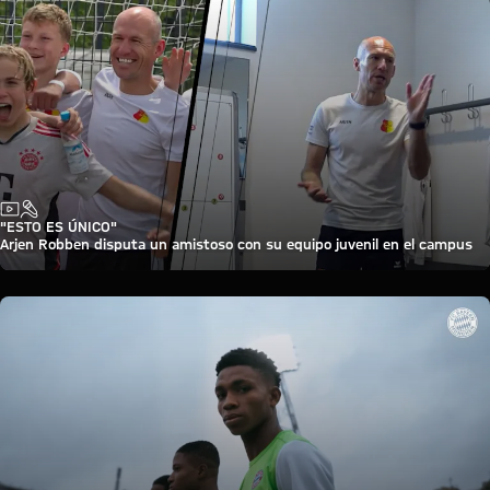
Vídeo
Entrevista
"ESTO ES ÚNICO"
Arjen Robben disputa un amistoso con su equipo juvenil en el campus