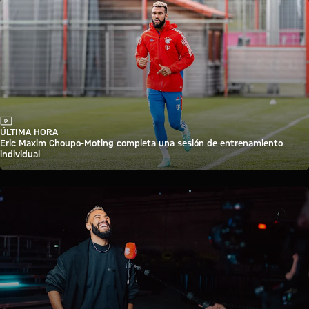
Vídeo
ÚLTIMA HORA
Eric Maxim Choupo-Moting completa una sesión de entrenamiento
individual