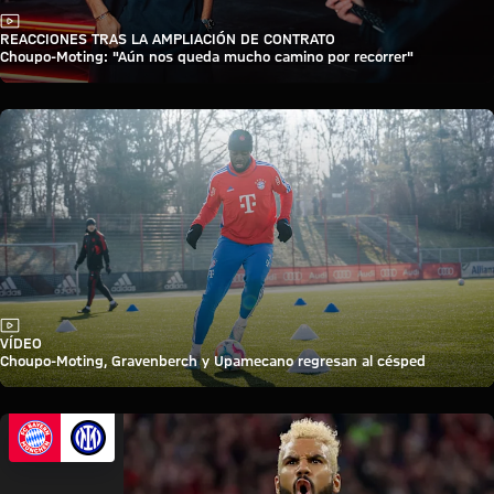
Vídeo
REACCIONES TRAS LA AMPLIACIÓN DE CONTRATO
Choupo-Moting: "Aún nos queda mucho camino por recorrer"
Vídeo
VÍDEO
Choupo-Moting, Gravenberch y Upamecano regresan al césped