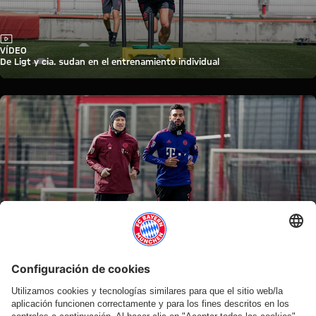
Vídeo
VÍDEO
De Ligt y cia. sudan en el entrenamiento individual
Vídeo
VÍDEO
¡Vuelve Choupo-Moting! Entrenamiento individual en la Säbener