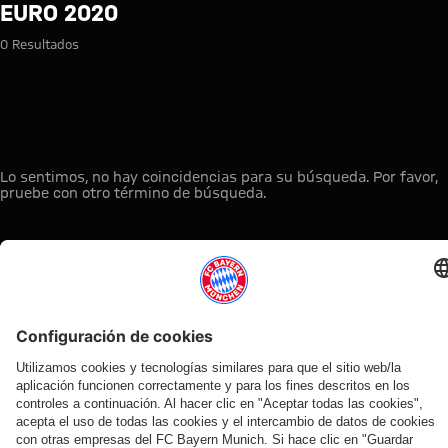
Búsqueda: Euro 2020
EURO 2020
0 Resultados
Lo sentimos, no hay coincidencias para su búsqueda. Por favor,
pruebe con otro término de búsqueda.
A la página principal
ESTO LE PUEDE INTERESAR
TIENDA
OFERTA
AFICIÓN
MYFCBAYERN
ONLINE
VENTILADOR
Clubs
Descubre tu
¡Disponible
FC Bayern
de fans
espacio