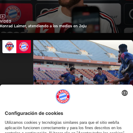
Vídeo
VÍDEO
Konrad Laimer, atendiendo a los medios en Jeju
Vídeo
EN DIFERIDO
El último entrenamiento antes del partido contra el Jeju