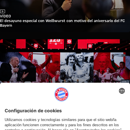
Vídeo
VÍDEO
El desayuno especial con Weißwurst con motivo del aniversario del FC
Bayern
Vídeo
VÍDEO
Lo más destacado del acto de celebración del aniversario del FC Bayern