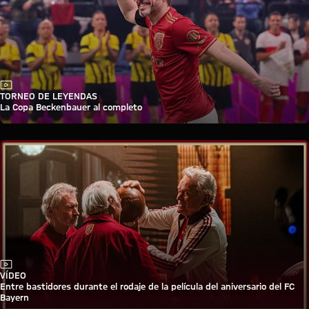
Vídeo
TORNEO DE LEYENDAS
La Copa Beckenbauer al completo
Vídeo
VÍDEO
Entre bastidores durante el rodaje de la película del aniversario del FC
Bayern