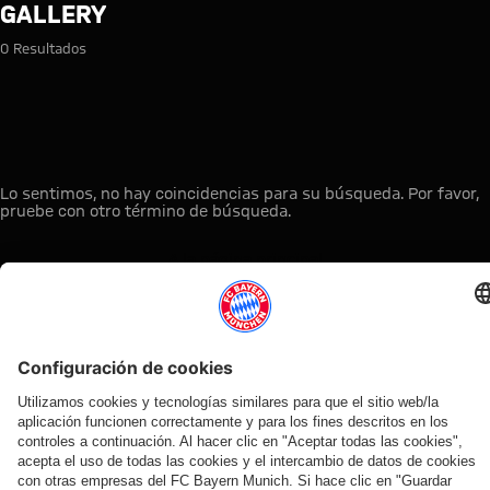
Búsqueda: gallery
GALLERY
0 Resultados
Lo sentimos, no hay coincidencias para su búsqueda. Por favor,
pruebe con otro término de búsqueda.
A la página principal
ESTO LE PUEDE INTERESAR
TIENDA
OFERTA
AFICIÓN
MYFCBAYERN
ONLINE
VENTILADOR
Clubs
Descubre tu
¡Disponible
FC Bayern
de fans
espacio