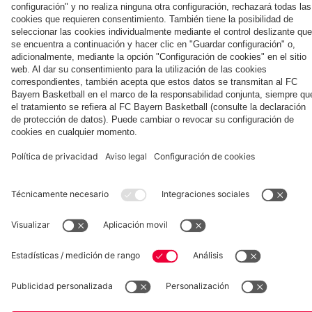
la nueva
Múnich
personal para
primera
Tarjetas de
fans
Colaborador
equipación
autógrafos
para la
2025/26!
Museum
Allianz Arena
Prensa
Baloncesto
©
FC Bayern München AG
–
2026
Aviso legal
Política de privacidad
Condiciones de uso
Accesibilidad
Sistema de denuncia
Contacto
Ajustes de cookies