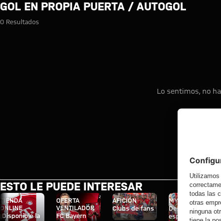
Búsqueda: Gol en propia puerta
GOL EN PROPIA PUERTA / AUTOGOL
0 Resultados
Lo sentimos, no ha
ESTO LE PUEDE INTERESAR
TIENDA
OFERTA
AFICIÓN
MYFCBAYERN
ONLINE
VENTILADOR
Clubs de fans
Descubre tu
¡Disponible la
FC Bayern
espacio