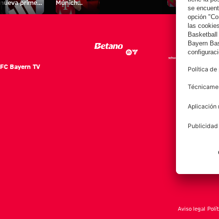
nueva primera
Múnich
personal para
equipación
Tarjetas de
fans
para la
autógrafos
2025/26!
FC Bayern TV
FC Ba
Notici
Equip
Club
Afición
Aviso legal
Polí