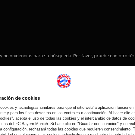
 / Autogol
y coincidencias para su búsqueda. Por favor, pruebe con otro t
A la página principal