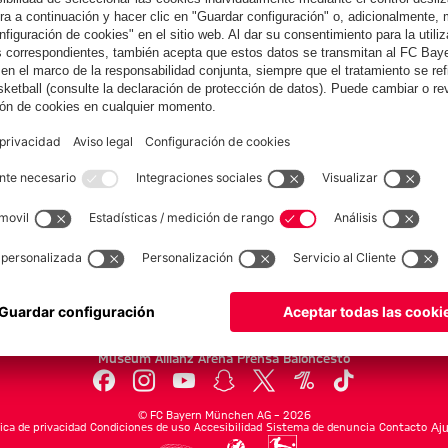
Colaborador
yern.com
Online Sto
as
Equipacion
o
Moda
Jugadores
Nuevo
Rebajas %
Museum
Allianz Arena
Prensa
Baloncesto
©
FC Bayern München AG
–
2026
tica de privacidad
Condiciones de uso
Accesibilidad
Sistema de denuncia
Contacto
Aju