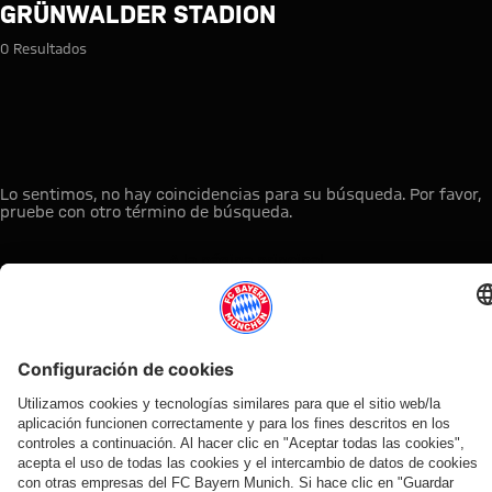
Búsqueda: Grünwalder Stadion
GRÜNWALDER STADION
0 Resultados
Lo sentimos, no hay coincidencias para su búsqueda. Por favor,
pruebe con otro término de búsqueda.
A la página principal
ESTO LE PUEDE INTERESAR
TIENDA
OFERTA
AFICIÓN
MYFCBAYERN
ONLINE
VENTILADOR
Clubs
Descubre tu
¡Disponible
FC Bayern
de fans
espacio