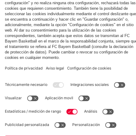
la nueva
Múnich
personal para
primera
Tarjetas de
fans
Colaborador
equipación
autógrafos
para la
2025/26!
Museum
Allianz Arena
Prensa
Baloncesto
©
FC Bayern München AG
–
2026
Aviso legal
Política de privacidad
Condiciones de uso
Accesibilidad
Sistema de denuncia
Contacto
Ajustes de cookies