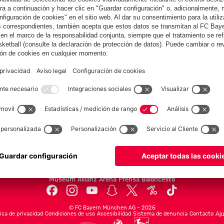
Colaborador
yern.com
Online Sto
as
Equipacion
o
Moda
Jugadores
Nuevo
Rebajas %
Museum
Allianz Arena
Prensa
Baloncesto
©
FC Bayern München AG
–
2026
tica de privacidad
Condiciones de uso
Accesibilidad
Sistema de denuncia
Contacto
Aju