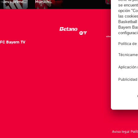
nueva primera
Múnich
personal para
equipación
Tarjetas de
fans
para la
autógrafos
2025/26!
FC Bayern TV
FC Ba
Notici
Equip
Club
Afición
Aviso legal
Polí