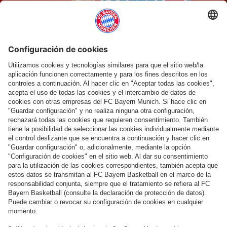
Vídeo
NUEVA EN EL FCB-FEMENINO
Glódís Viggósdóttir: "Quiero ganar el campeonato de liga"
Vídeo
SEMIFINALES UWCL CON EL CHELSEA FC
¡Todo el FC Bayern está con vosotras, chicas!