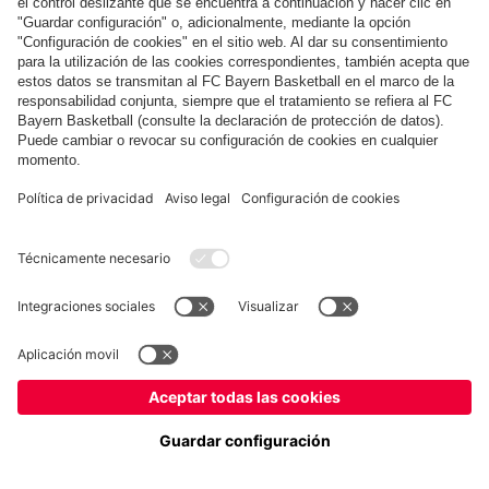
Museum
Allianz Arena
Prensa
Baloncesto
©
FC Bayern München AG
–
2026
Aviso legal
Política de privacidad
Condiciones de uso
Accesibilidad
Sistema de denuncia
Contacto
Ajustes de cookies