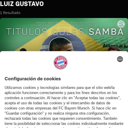
Búsqueda: Luiz Gustavo
LUIZ GUSTAVO
1 Resultado
Vídeo
LOS MAGOS DEL BALÓN DEL PAN DE AZÚCAR
Samba de Bayern: Los brasileños del FC Bayern
Colaborador