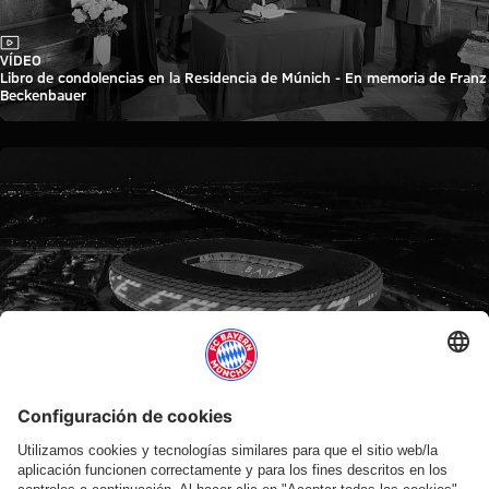
Vídeo
VÍDEO
Libro de condolencias en la Residencia de Múnich - En memoria de Franz
Beckenbauer
Vídeo
EN MEMORIA DE FRANZ BECKENBAUER
El Allianz Arena se ilumina y el FC Bayern dice: ¡Gracias, Franz!