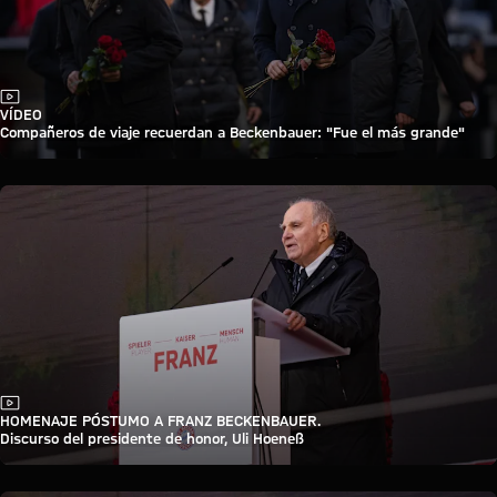
Vídeo
VÍDEO
Compañeros de viaje recuerdan a Beckenbauer: "Fue el más grande"
Vídeo
HOMENAJE PÓSTUMO A FRANZ BECKENBAUER.
Discurso del presidente de honor, Uli Hoeneß