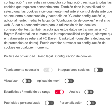
la nueva
Múnich
personal para
primera
Tarjetas de
fans
Colaborador
equipación
autógrafos
para la
2025/26!
Museum
Allianz Arena
Prensa
Baloncesto
©
FC Bayern München AG
–
2026
Aviso legal
Política de privacidad
Condiciones de uso
Accesibilidad
Sistema de denuncia
Contacto
Ajustes de cookies