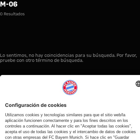
Búsqueda: m-06
M-06
0 Resultados
Lo sentimos, no hay coincidencias para su búsqueda. Por favor,
pruebe con otro término de búsqueda.
A la página principal
ESTO LE PUEDE INTERESAR
TIENDA
OFERTA
AFICIÓN
MYFCBAYERN
ONLINE
VENTILADOR
Clubs
Descubre tu
¡Disponible
FC Bayern
de fans
espacio