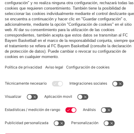
la nueva
Múnich
personal para
primera
Tarjetas de
fans
Colaborador
equipación
autógrafos
para la
2025/26!
Museum
Allianz Arena
Prensa
Baloncesto
©
FC Bayern München AG
–
2026
Aviso legal
Política de privacidad
Condiciones de uso
Accesibilidad
Sistema de denuncia
Contacto
Ajustes de cookies