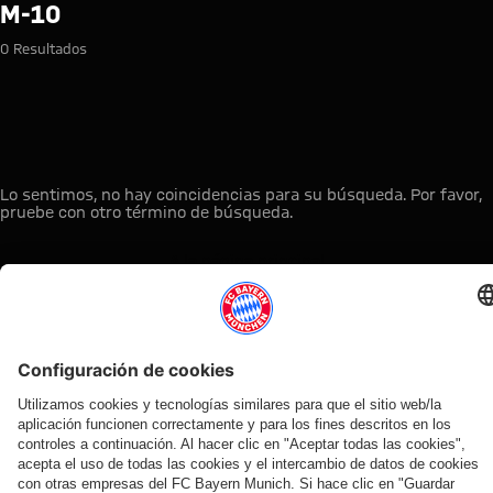
Búsqueda: m-10
M-10
0 Resultados
Lo sentimos, no hay coincidencias para su búsqueda. Por favor,
pruebe con otro término de búsqueda.
A la página principal
ESTO LE PUEDE INTERESAR
TIENDA
OFERTA
AFICIÓN
MYFCBAYERN
ONLINE
VENTILADOR
Clubs
Descubre tu
¡Disponible
FC Bayern
de fans
espacio