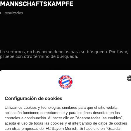
Búsqueda: mannschaftskampf
MANNSCHAFTSKAMPFE
0 Resultados
Lo sentimos, no hay coincidencias para su búsqueda. Por favor,
pruebe con otro término de búsqueda.
A la página principal
ESTO LE PUEDE INTERESAR
TIENDA
OFERTA
AFICIÓN
MYFCBAYERN
ONLINE
VENTILADOR
Clubs
Descubre tu
¡Disponible
FC Bayern
de fans
espacio