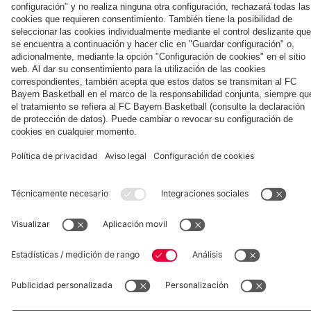
la nueva
Múnich
personal para
primera
Tarjetas de
fans
Colaborador
equipación
autógrafos
para la
2025/26!
Museum
Allianz Arena
Prensa
Baloncesto
©
FC Bayern München AG
–
2026
Aviso legal
Política de privacidad
Condiciones de uso
Accesibilidad
Sistema de denuncia
Contacto
Ajustes de cookies