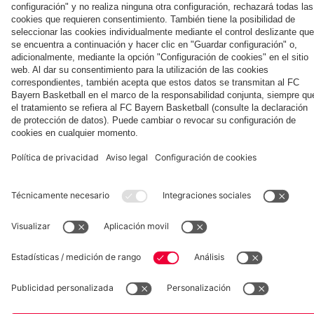
la nueva
Múnich
personal para
primera
Tarjetas de
fans
Colaborador
equipación
autógrafos
para la
2025/26!
Museum
Allianz Arena
Prensa
Baloncesto
©
FC Bayern München AG
–
2026
Aviso legal
Política de privacidad
Condiciones de uso
Accesibilidad
Sistema de denuncia
Contacto
Ajustes de cookies