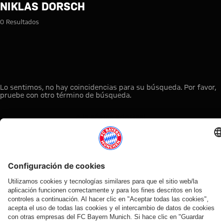
Búsqueda: Niklas Dorsch
NIKLAS DORSCH
0 Resultados
Lo sentimos, no hay coincidencias para su búsqueda. Por favor,
pruebe con otro término de búsqueda.
A la página principal
ESTO LE PUEDE INTERESAR
TIENDA
OFERTA
AFICIÓN
MYFCBAYERN
ONLINE
VENTILADOR
Clubs
Descubre tu
¡Disponible
FC Bayern
de fans
espacio