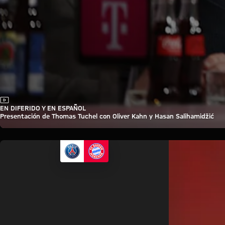
Vídeo
EN DIFERIDO Y EN ESPAÑOL
Presentación de Thomas Tuchel con Oliver Kahn y Hasan Salihamidžić