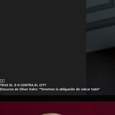
Vídeo
TRAS EL 3-0 CONTRA EL CITY
Discurso de Oliver Kahn: "Tenemos la obligación de volcar todo"