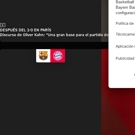
Vídeo
DESPUÉS DEL 1-0 EN PARÍS
Discurso de Oliver Kahn: "Una gran base para el partido de vuelta"