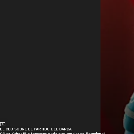
Vídeo
EL CEO SOBRE EL PARTIDO DEL BARÇA
Oliver Kahn: "No tenemos nada que regalar en Barcelona"