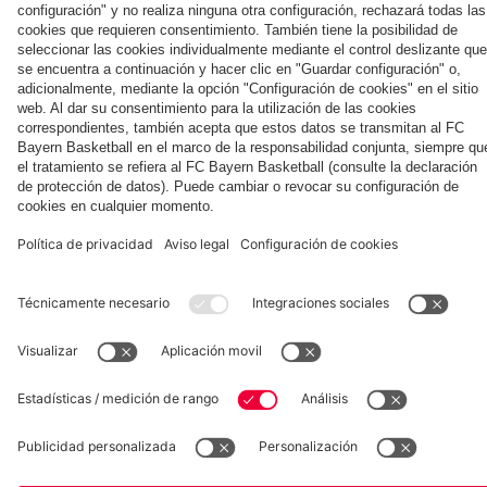
la nueva
Múnich
personal para
primera
Tarjetas de
fans
Colaborador
equipación
autógrafos
para la
2025/26!
Museum
Allianz Arena
Prensa
Baloncesto
©
FC Bayern München AG
–
2026
Aviso legal
Política de privacidad
Condiciones de uso
Accesibilidad
Sistema de denuncia
Contacto
Ajustes de cookies