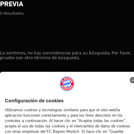
Búsqueda: Previa
PREVIA
0 Resultados
Lo sentimos, no hay coincidencias para su búsqueda. Por favor,
pruebe con otro término de búsqueda.
A la página principal
ESTO LE PUEDE INTERESAR
TIENDA
OFERTA
AFICIÓN
MYFCBAYERN
ONLINE
VENTILADOR
Clubs
Descubre tu
¡Disponible
FC Bayern
de fans
espacio