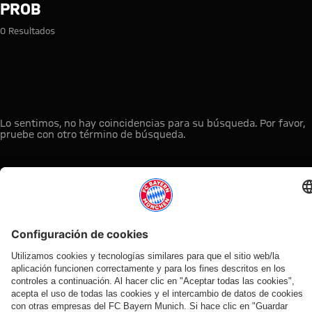
Búsqueda: ProB
PROB
0 Resultados
Lo sentimos, no hay coincidencias para su búsqueda. Por favor,
pruebe con otro término de búsqueda.
A la página principal
ESTO LE PUEDE INTERESAR
TIENDA
OFERTA
AFICIÓN
MYFCBAYERN
ONLINE
VENTILADOR
Clubs
Descubre tu
¡Disponible
FC Bayern
de fans
espacio