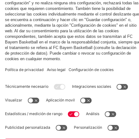
la nueva
Múnich
personal para
primera
Tarjetas de
fans
Colaborador
equipación
autógrafos
para la
2025/26!
Museum
Allianz Arena
Prensa
Baloncesto
©
FC Bayern München AG
–
2026
Aviso legal
Política de privacidad
Condiciones de uso
Accesibilidad
Sistema de denuncia
Contacto
Ajustes de cookies