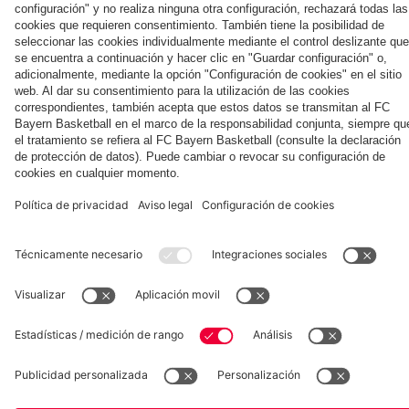
la nueva
Múnich
personal para
primera
Tarjetas de
fans
Colaborador
equipación
autógrafos
para la
2025/26!
Museum
Allianz Arena
Prensa
Baloncesto
©
FC Bayern München AG
–
2026
Aviso legal
Política de privacidad
Condiciones de uso
Accesibilidad
Sistema de denuncia
Contacto
Ajustes de cookies