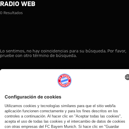
Búsqueda: Radio Web
RADIO WEB
0 Resultados
Lo sentimos, no hay coincidencias para su búsqueda. Por favor,
pruebe con otro término de búsqueda.
A la página principal
ESTO LE PUEDE INTERESAR
TIENDA
OFERTA
AFICIÓN
MYFCBAYERN
ONLINE
VENTILADOR
Clubs
Descubre tu
¡Disponible
FC Bayern
de fans
espacio