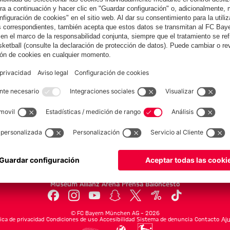
Colaborador
yern.com
Online Sto
as
Equipacion
o
Moda
Jugadores
Nuevo
Rebajas %
Museum
Allianz Arena
Prensa
Baloncesto
©
FC Bayern München AG
–
2026
tica de privacidad
Condiciones de uso
Accesibilidad
Sistema de denuncia
Contacto
Aju