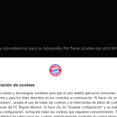
 u17
y coincidencias para su búsqueda. Por favor, pruebe con otro t
A la página principal