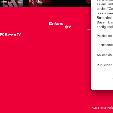
nueva primera
Múnich
personal para
equipación
Tarjetas de
fans
para la
autógrafos
2025/26!
FC Bayern TV
FC Ba
Notici
Equip
Club
Afición
Aviso legal
Polí