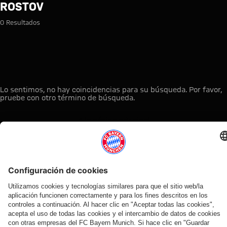
Búsqueda: Rostov
ROSTOV
0 Resultados
Lo sentimos, no hay coincidencias para su búsqueda. Por favor,
pruebe con otro término de búsqueda.
A la página principal
ESTO LE PUEDE INTERESAR
TIENDA
OFERTA
AFICIÓN
MYFCBAYERN
ONLINE
VENTILADOR
Clubs
Descubre tu
¡Disponible
FC Bayern
de fans
espacio