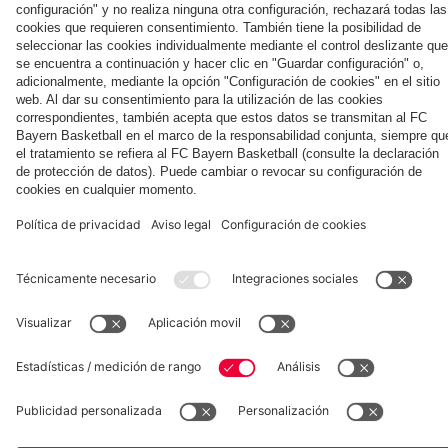
la nueva
Múnich
personal para
primera
Tarjetas de
fans
Colaborador
equipación
autógrafos
para la
2025/26!
Museum
Allianz Arena
Prensa
Baloncesto
©
FC Bayern München AG
–
2026
Aviso legal
Política de privacidad
Condiciones de uso
Accesibilidad
Sistema de denuncia
Contacto
Ajustes de cookies