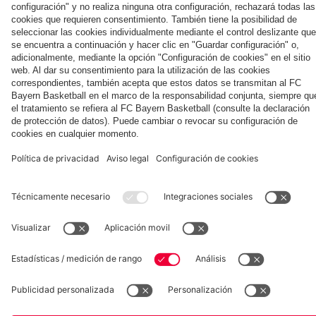
la nueva
Múnich
personal para
primera
Tarjetas de
fans
Colaborador
equipación
autógrafos
para la
2025/26!
Museum
Allianz Arena
Prensa
Baloncesto
©
FC Bayern München AG
–
2026
Aviso legal
Política de privacidad
Condiciones de uso
Accesibilidad
Sistema de denuncia
Contacto
Ajustes de cookies