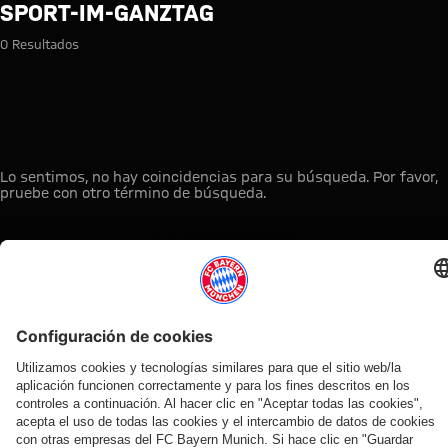
Búsqueda: sport-im-ganztag
SPORT-IM-GANZTAG
0 Resultados
Lo sentimos, no hay coincidencias para su búsqueda. Por favor,
pruebe con otro término de búsqueda.
A la página principal
ESTO LE PUEDE INTERESAR
TIENDA
OFERTA
AFICIÓN
MYFCBAYERN
ONLINE
VENTILADOR
Clubs
Descubre tu
¡Disponible
FC Bayern
de fans
espacio