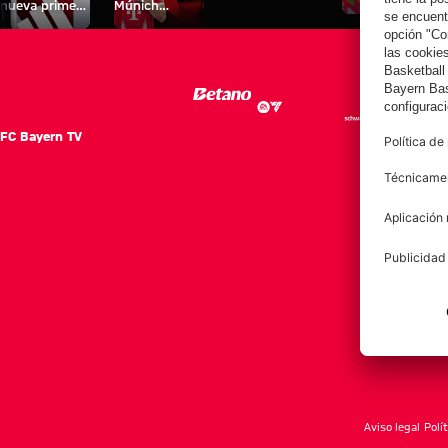
nueva primera
Múnich
personal para
equipación
Tarjetas de
fans
para la
autógrafos
2025/26!
FC Bayern TV
FC Ba
Notici
Equip
Club
Afición
Aviso legal
Polí