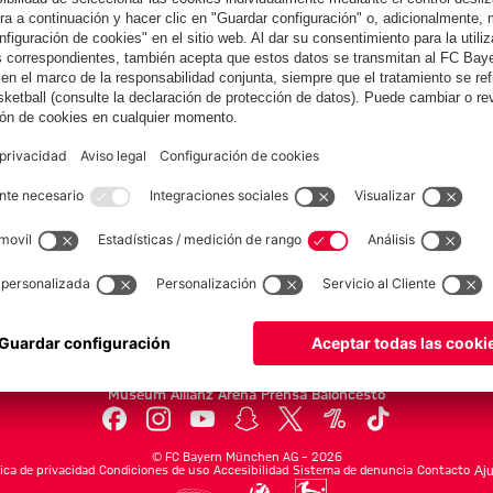
Colaborador
yern.com
Online Sto
as
Equipacion
o
Moda
Jugadores
Nuevo
Rebajas %
Museum
Allianz Arena
Prensa
Baloncesto
©
FC Bayern München AG
–
2026
tica de privacidad
Condiciones de uso
Accesibilidad
Sistema de denuncia
Contacto
Aju