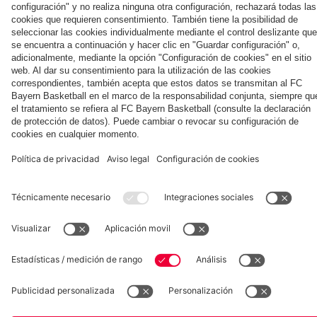
la nueva
Múnich
personal para
primera
Tarjetas de
fans
Colaborador
equipación
autógrafos
para la
2025/26!
Museum
Allianz Arena
Prensa
Baloncesto
©
FC Bayern München AG
–
2026
Aviso legal
Política de privacidad
Condiciones de uso
Accesibilidad
Sistema de denuncia
Contacto
Ajustes de cookies