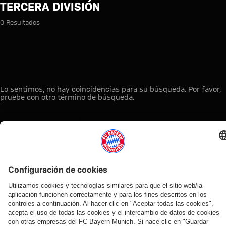
Búsqueda: Tercera división
TERCERA DIVISIÓN
0 Resultados
Lo sentimos, no hay coincidencias para su búsqueda. Por favor,
pruebe con otro término de búsqueda.
A la página principal
ESTO LE PUEDE INTERESAR
TIENDA
OFERTA
AFICIÓN
MYFCBAYERN
ONLINE
VENTILADOR
Clubs
Descubre tu
¡Disponible
FC Bayern
de fans
espacio