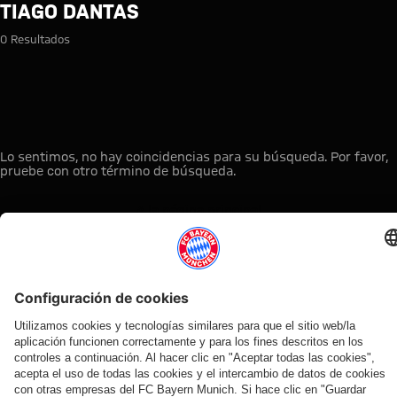
Búsqueda: Tiago Dantas
TIAGO DANTAS
0 Resultados
Lo sentimos, no hay coincidencias para su búsqueda. Por favor,
pruebe con otro término de búsqueda.
A la página principal
ESTO LE PUEDE INTERESAR
TIENDA
OFERTA
AFICIÓN
MYFCBAYERN
ONLINE
VENTILADOR
Clubs
Descubre tu
¡Disponible
FC Bayern
de fans
espacio