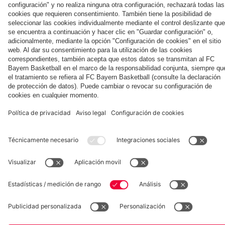
la nueva
Múnich
personal para
primera
Tarjetas de
fans
Colaborador
equipación
autógrafos
para la
2025/26!
Museum
Allianz Arena
Prensa
Baloncesto
©
FC Bayern München AG
–
2026
Aviso legal
Política de privacidad
Condiciones de uso
Accesibilidad
Sistema de denuncia
Contacto
Ajustes de cookies