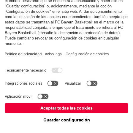
Museum
Allianz Arena
Prensa
Baloncesto
©
FC Bayern München AG
–
2026
Aviso legal
Política de privacidad
Condiciones de uso
Accesibilidad
Sistema de denuncia
Contacto
Ajustes de cookies