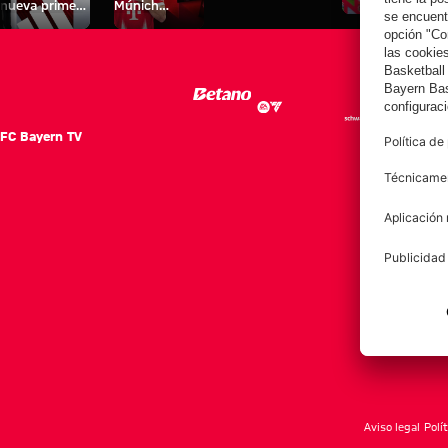
nueva primera
Múnich
personal para
equipación
Tarjetas de
fans
para la
autógrafos
2025/26!
FC Bayern TV
FC Ba
Notici
Equip
Club
Afición
Aviso legal
Polí