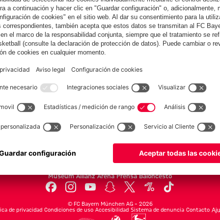
Colaborador
yern.com
Online Sto
as
Equipacion
o
Moda
Jugadores
Nuevo
Rebajas %
Museum
Allianz Arena
Prensa
Baloncesto
©
FC Bayern München AG
–
2026
tica de privacidad
Condiciones de uso
Accesibilidad
Sistema de denuncia
Contacto
Aju