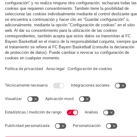
la nueva
Múnich
personal para
primera
Tarjetas de
fans
Colaborador
equipación
autógrafos
para la
2025/26!
Museum
Allianz Arena
Prensa
Baloncesto
©
FC Bayern München AG
–
2026
Aviso legal
Política de privacidad
Condiciones de uso
Accesibilidad
Sistema de denuncia
Contacto
Ajustes de cookies