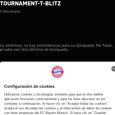
Búsqueda: tournament-t-blitz
TOURNAMENT-T-BLITZ
0 Resultados
Lo sentimos, no hay coincidencias para su búsqueda. Por favor,
pruebe con otro término de búsqueda.
A la página principal
ESTO LE PUEDE INTERESAR
TIENDA
OFERTA
AFICIÓN
MYFCBAYERN
ONLINE
VENTILADOR
Clubs
Descubre tu
¡Disponible
FC Bayern
de fans
espacio