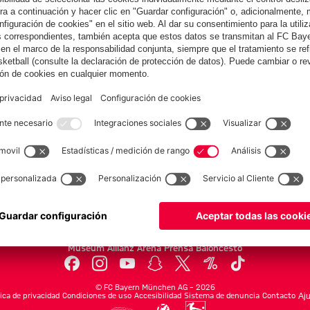
Colaborador
yern.com
Online Sto
as
Equipacion
o
Moda
Jugadores
Nuevo
Rebajas %
Museum
Allianz Arena
Prensa
Baloncesto
©
FC Bayern München AG
–
2026
tica de privacidad
Condiciones de uso
Accesibilidad
Sistema de denuncia
Contacto
Aju