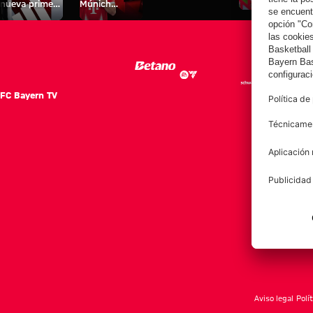
nueva primera
Múnich
personal para
equipación
Tarjetas de
fans
para la
autógrafos
2025/26!
FC Bayern TV
FC Ba
Notici
Equip
Club
Afición
Aviso legal
Polí