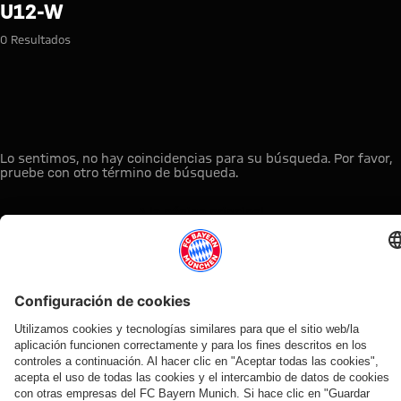
Búsqueda: u12-w
U12-W
0 Resultados
Lo sentimos, no hay coincidencias para su búsqueda. Por favor,
pruebe con otro término de búsqueda.
A la página principal
ESTO LE PUEDE INTERESAR
TIENDA
OFERTA
AFICIÓN
MYFCBAYERN
ONLINE
VENTILADOR
Clubs
Descubre tu
¡Disponible
FC Bayern
de fans
espacio