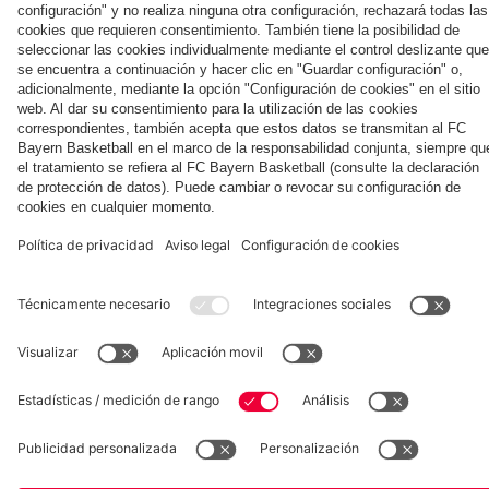
la nueva
Múnich
personal para
primera
Tarjetas de
fans
Colaborador
equipación
autógrafos
para la
2025/26!
Museum
Allianz Arena
Prensa
Baloncesto
©
FC Bayern München AG
–
2026
Aviso legal
Política de privacidad
Condiciones de uso
Accesibilidad
Sistema de denuncia
Contacto
Ajustes de cookies