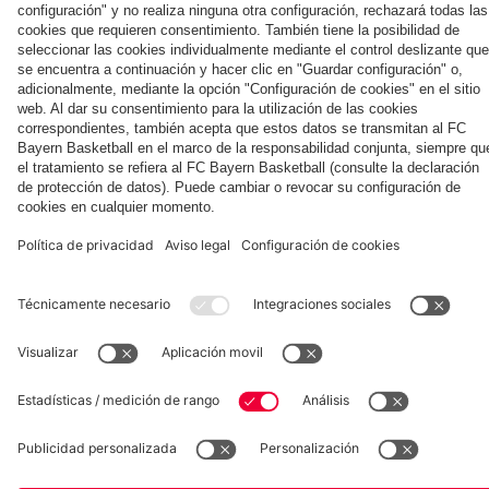
la nueva
Múnich
personal para
primera
Tarjetas de
fans
Colaborador
equipación
autógrafos
para la
2025/26!
Museum
Allianz Arena
Prensa
Baloncesto
©
FC Bayern München AG
–
2026
Aviso legal
Política de privacidad
Condiciones de uso
Accesibilidad
Sistema de denuncia
Contacto
Ajustes de cookies