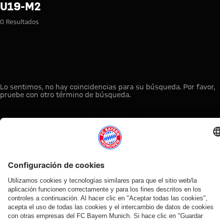
Búsqueda: u19-m2
U19-M2
0 Resultados
Lo sentimos, no hay coincidencias para su búsqueda. Por favor,
pruebe con otro término de búsqueda.
A la página principal
ESTO LE PUEDE INTERESAR
TIENDA
OFERTA
AFICIÓN
MYFCBAYERN
ONLINE
VENTILADOR
Clubs
Descubre tu
¡Disponible
FC Bayern
de fans
espacio